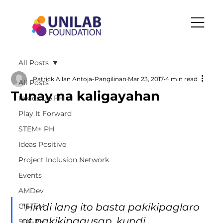
All Posts
Patrick Allan Antoja-Pangilinan
Mar 23, 2017
4 min read
All Posts
Tunay na kaligayahan
Heads Up PH
Play It Forward
STEM+ PH
Ideas Positive
Project Inclusion Network
Events
AMDev
"Hindi lang ito basta pakikipaglaro 
CISTEM
at pakikipagusap, kundi 
SLA-PH