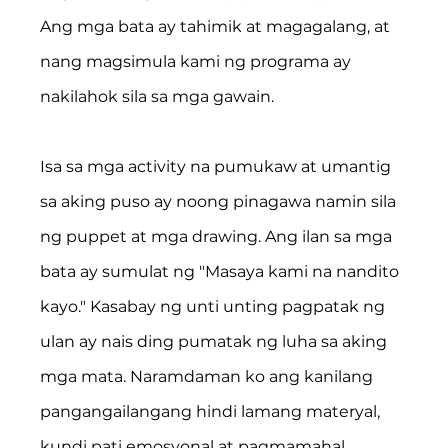
Ang mga bata ay tahimik at magagalang, at 
nang magsimula kami ng programa ay 
nakilahok sila sa mga gawain.
Isa sa mga activity na pumukaw at umantig 
sa aking puso ay noong pinagawa namin sila 
ng puppet at mga drawing. Ang ilan sa mga 
bata ay sumulat ng "Masaya kami na nandito 
kayo." Kasabay ng unti unting pagpatak ng 
ulan ay nais ding pumatak ng luha sa aking 
mga mata. Naramdaman ko ang kanilang 
pangangailangang hindi lamang materyal, 
kundi pati emosyonal at pagmamahal.