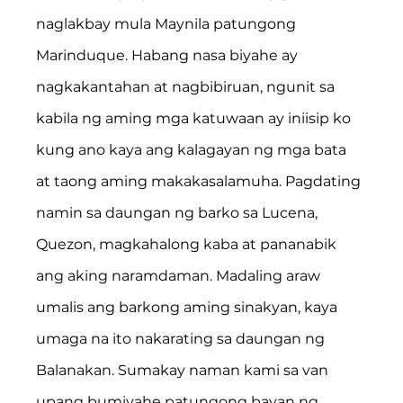
naglakbay mula Maynila patungong 
Marinduque. Habang nasa biyahe ay 
nagkakantahan at nagbibiruan, ngunit sa 
kabila ng aming mga katuwaan ay iniisip ko 
kung ano kaya ang kalagayan ng mga bata 
at taong aming makakasalamuha. Pagdating 
namin sa daungan ng barko sa Lucena, 
Quezon, magkahalong kaba at pananabik 
ang aking naramdaman. Madaling araw 
umalis ang barkong aming sinakyan, kaya 
umaga na ito nakarating sa daungan ng 
Balanakan. Sumakay naman kami sa van 
upang bumiyahe patungong bayan ng 