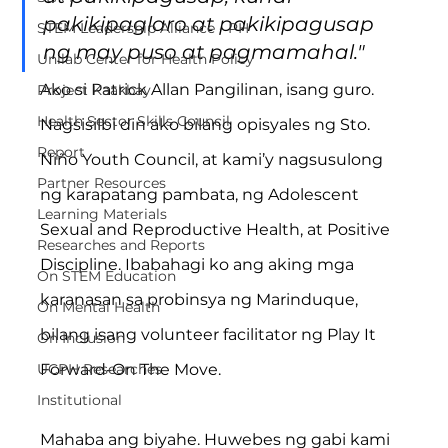
pakikipaglaro at pakikipagusap 
STEM Leadership Alliance - PH
ng may puso at pagmamahal."
Unilab Center for Health Policy
Ako si Patrick Allan Pangilinan, isang guro. 
Project Kaakbay
Health Sector Skills Council
Nagsisilbi din ako bilang opisyales ng Sto. 
Report
Niño Youth Council, at kami’y nagsusulong 
Partner Resources
ng karapatang pambata, ng Adolescent 
Learning Materials
Sexual and Reproductive Health, at Positive 
Researches and Reports
Discipline. Ibabahagi ko ang aking mga 
On STEM Education
karanasan sa probinsya ng Marinduque, 
On Mental Health
bilang isang volunteer facilitator ng Play It 
On Inclusion
Forward-On The Move.
UCPH Researches
Institutional
Mahaba ang biyahe. Huwebes ng gabi kami 