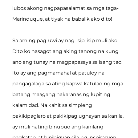
lubos akong nagpapasalamat sa mga taga-
Marinduque, at tiyak na babalik ako dito!
Sa aming pag-uwi ay nag-isip-isip muli ako. 
Dito ko nasagot ang aking tanong na kung 
ano ang tunay na magpapasaya sa isang tao. 
Ito ay ang pagmamahal at patuloy na 
pangagalaga sa ating kapwa katulad ng mga 
batang maagang nakaranas ng lupit ng 
kalamidad. Na kahit sa simpleng 
pakikipaglaro at pakikipag ugnayan sa kanila, 
ay muli nating binubuo ang kanilang 
pagkatao, at binibigyan sila ng inspirasyon 