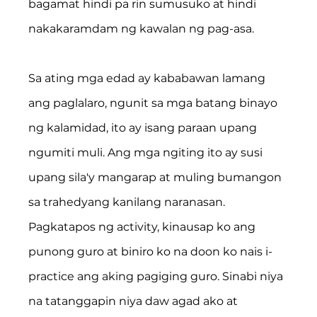
bagamat hindi pa rin sumusuko at hindi 
nakakaramdam ng kawalan ng pag-asa.
Sa ating mga edad ay kababawan lamang 
ang paglalaro, ngunit sa mga batang binayo 
ng kalamidad, ito ay isang paraan upang 
ngumiti muli. Ang mga ngiting ito ay susi 
upang sila'y mangarap at muling bumangon 
sa trahedyang kanilang naranasan. 
Pagkatapos ng activity, kinausap ko ang 
punong guro at biniro ko na doon ko nais i-
practice ang aking pagiging guro. Sinabi niya 
na tatanggapin niya daw agad ako at 