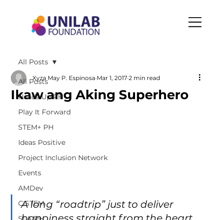
All Posts
Xyza May P. Espinosa
Mar 1, 2017
2 min read
All Posts
Ikaw ang Aking Superhero
Heads Up PH
Play It Forward
STEM+ PH
Ideas Positive
Project Inclusion Network
Events
AMDev
A long “roadtrip” just to deliver 
CISTEM
happiness straight from the heart. 
SLA-PH