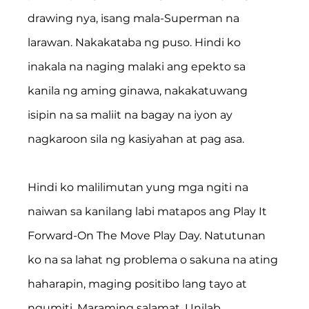
drawing nya, isang mala-Superman na 
larawan. Nakakataba ng puso. Hindi ko 
inakala na naging malaki ang epekto sa 
kanila ng aming ginawa, nakakatuwang 
isipin na sa maliit na bagay na iyon ay 
nagkaroon sila ng kasiyahan at pag asa.
Hindi ko malilimutan yung mga ngiti na 
naiwan sa kanilang labi matapos ang Play It 
Forward-On The Move Play Day. Natutunan 
ko na sa lahat ng problema o sakuna na ating 
haharapin, maging positibo lang tayo at 
ngumiti. Maraming salamat, Unilab 