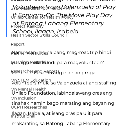
Volunteers from Valenzuela of Play 
STEM Leadership Alliance - PH
It Forward-On The Move Play Day 
Unilab Center for Health Policy
at Batong Labang Elementary 
Project Kaakbay
School, Ilagan, Isabela.
Health Sector Skills Council
Report
Naranasan mo na bang mag-roadtrip hindi 
Partner Resources
Learning Materials
para gumala kundi para magvolunteer? 
Researches and Reports
Kami, oo! Kasama ang iba pang mga 
On STEM Education
volunteers mula sa Valenzuela at ang staff ng 
On Mental Health
Unilab Foundation, labindalawang oras ang 
On Inclusion
tinahak namin bago marating ang bayan ng 
UCPH Researches
Ilagan, Isabela, at isang oras pa ulit para 
Institutional
makarating sa Batong Labang Elementary 