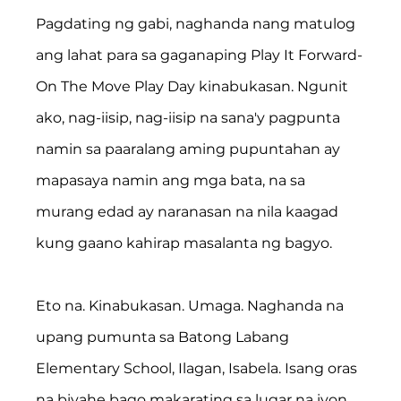
Pagdating ng gabi, naghanda nang matulog 
ang lahat para sa gaganaping Play It Forward-
On The Move Play Day kinabukasan. Ngunit 
ako, nag-iisip, nag-iisip na sana'y pagpunta 
namin sa paaralang aming pupuntahan ay 
mapasaya namin ang mga bata, na sa 
murang edad ay naranasan na nila kaagad 
kung gaano kahirap masalanta ng bagyo.
Eto na. Kinabukasan. Umaga. Naghanda na 
upang pumunta sa Batong Labang 
Elementary School, Ilagan, Isabela. Isang oras 
na biyahe bago makarating sa lugar na iyon. 