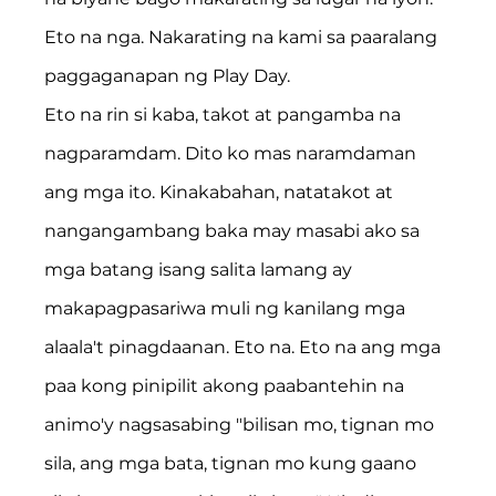
Eto na nga. Nakarating na kami sa paaralang 
paggaganapan ng Play Day.
Eto na rin si kaba, takot at pangamba na 
nagparamdam. Dito ko mas naramdaman 
ang mga ito. Kinakabahan, natatakot at 
nangangambang baka may masabi ako sa 
mga batang isang salita lamang ay 
makapagpasariwa muli ng kanilang mga 
alaala't pinagdaanan. Eto na. Eto na ang mga 
paa kong pinipilit akong paabantehin na 
animo'y nagsasabing "bilisan mo, tignan mo 
sila, ang mga bata, tignan mo kung gaano 