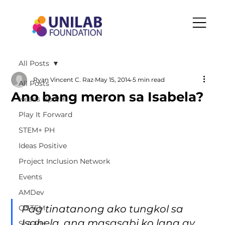
All Posts
Ryan Vincent C. Raz
May 15, 2014
5 min read
All Posts
Ano bang meron sa Isabela?
Heads Up PH
Play It Forward
STEM+ PH
Ideas Positive
Project Inclusion Network
Events
AMDev
Pag tinatanong ako tungkol sa 
CISTEM
Isabela, ang masasabi ko lang ay 
SLA-PH