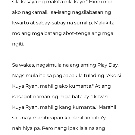
sila kasaya ng makita nila kayo." Hindi nga 
ako nagkamali. Isa-isang nagsilabasan ng 
kwarto at sabay-sabay na sumilip. Makikita 
mo ang mga batang abot-tenga ang mga 
ngiti.
Sa wakas, nagsimula na ang aming Play Day. 
Nagsimula ito sa pagpapakila tulad ng "Ako si 
Kuya Ryan, mahilig ako kumanta." At ang 
isasagot naman ng mga bata ay "Ikaw si 
Kuya Ryan, mahilig kang kumanta." Marahil 
sa una'y mahihirapan ka dahil ang iba'y 
nahihiya pa. Pero nang ipakilala na ang 