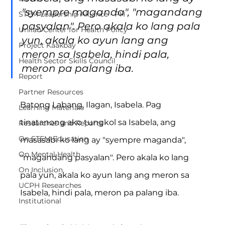
"syempre maganda", "magandang 
STEM Leadership Alliance - PH
pasyalan". Pero akala ko lang pala 
Unilab Center for Health Policy
yun, akala ko ayun lang ang 
Project Kaakbay
meron sa Isabela, hindi pala, 
Health Sector Skills Council
meron pa palang iba.
Report
Partner Resources
Batong Labang, Ilagan, Isabela. Pag 
Learning Materials
tinatanong ako tungkol sa Isabela, ang 
Researches and Reports
On STEM Education
masasabi ko lang ay "syempre maganda", 
On Mental Health
"magandang pasyalan". Pero akala ko lang 
On Inclusion
pala yun, akala ko ayun lang ang meron sa 
UCPH Researches
Isabela, hindi pala, meron pa palang iba.
Institutional