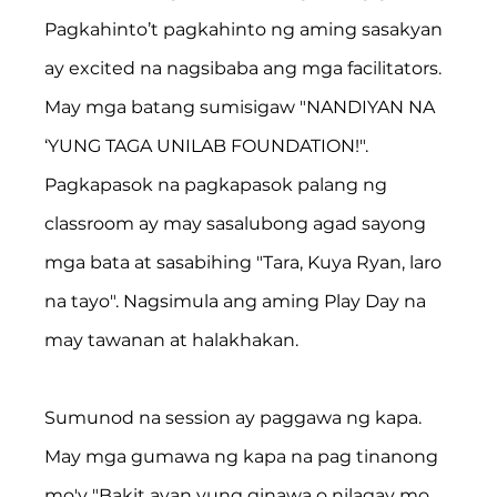
Pagkahinto’t pagkahinto ng aming sasakyan 
ay excited na nagsibaba ang mga facilitators. 
May mga batang sumisigaw "NANDIYAN NA 
‘YUNG TAGA UNILAB FOUNDATION!". 
Pagkapasok na pagkapasok palang ng 
classroom ay may sasalubong agad sayong 
mga bata at sasabihing "Tara, Kuya Ryan, laro 
na tayo". Nagsimula ang aming Play Day na 
may tawanan at halakhakan.
Sumunod na session ay paggawa ng kapa. 
May mga gumawa ng kapa na pag tinanong 
mo'y "Bakit ayan yung ginawa o nilagay mo 